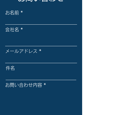
会員企業である東レ様へ
宇宙飛行士の若
お名前
「ドローンの動向調査報
が来訪されまし
告」を行いました。
会社名
メールアドレス
件名
お問い合わせ内容